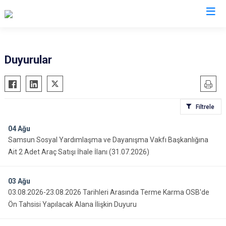
Samsun
Duyurular
19 Mayıs
Salıpazarı
Alaçam
Tekkeköy
Filtrele
Asarcık
Terme
Ayvacık
Vezirköprü
04
Ağu
Samsun Sosyal Yardımlaşma ve Dayanışma Vakfı Başkanlığına
Bafra
Yakakent
Ait 2 Adet Araç Satışı İhale İlanı (31.07.2026)
Çarşamba
Atakum
Havza
Canik
03
Ağu
Kavak
İlkadım
03.08.2026-23.08.2026 Tarihleri Arasında Terme Karma OSB'de
Ladik
Ön Tahsisi Yapılacak Alana İlişkin Duyuru