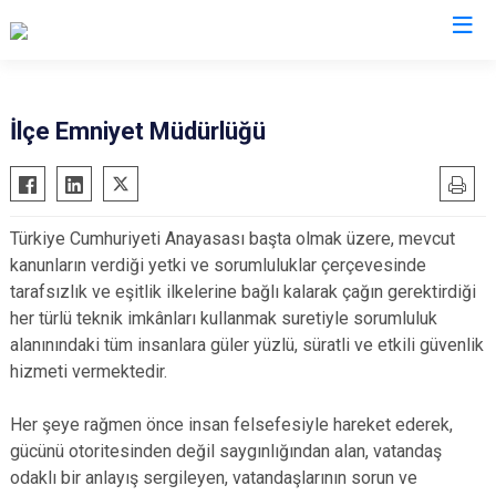
Samsun
İlçe Emniyet Müdürlüğü
19 Mayıs
Salıpazarı
Alaçam
Tekkeköy
Türkiye Cumhuriyeti Anayasası başta olmak üzere, mevcut
Asarcık
Terme
kanunların verdiği yetki ve sorumluluklar çerçevesinde
Ayvacık
Vezirköprü
tarafsızlık ve eşitlik ilkelerine bağlı kalarak çağın gerektirdiği
Bafra
Yakakent
her türlü teknik imkânları kullanmak suretiyle sorumluluk
alanınındaki tüm insanlara güler yüzlü, süratli ve etkili güvenlik
Çarşamba
Atakum
hizmeti vermektedir.
Havza
Canik
Kavak
İlkadım
Her şeye rağmen önce insan felsefesiyle hareket ederek,
Ladik
gücünü otoritesinden değil saygınlığından alan, vatandaş
odaklı bir anlayış sergileyen, vatandaşlarının sorun ve