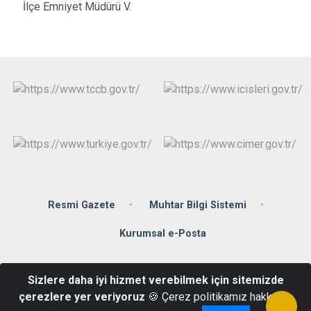
İlçe Emniyet Müdürü V.
Resmi Gazete
Muhtar Bilgi Sistemi
Kurumsal e-Posta
Fenk Mahallesi Çarşamba Caddesi Hükümet Konağı No:3/4
Sizlere daha iyi hizmet verebilmek için sitemizde
Terme/SAMSUN
çerezlere yer veriyoruz
🍪 Çerez politikamız hakkında
+90 (362) 876 10 03