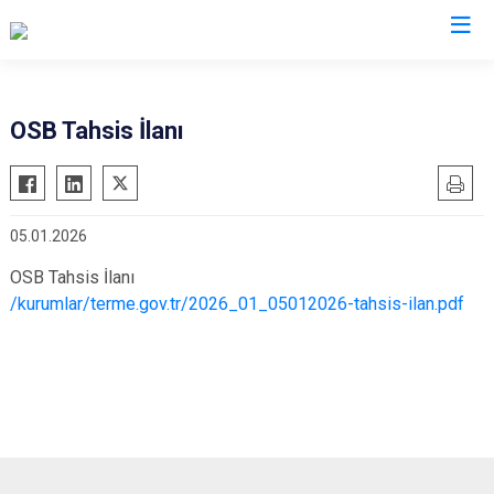
Samsun
OSB Tahsis İlanı
19 Mayıs
Salıpazarı
Alaçam
Tekkeköy
05.01.2026
Asarcık
Terme
Ayvacık
Vezirköprü
OSB Tahsis İlanı
/kurumlar/terme.gov.tr/2026_01_05012026-tahsis-ilan.pdf
Bafra
Yakakent
Çarşamba
Atakum
Havza
Canik
Kavak
İlkadım
Ladik