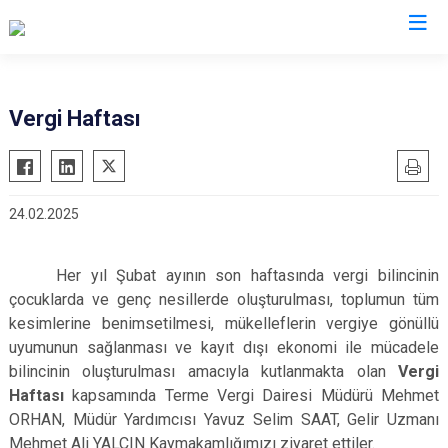
Samsun
Vergi Haftası
19 Mayıs
Salıpazarı
Alaçam
Tekkeköy
24.02.2025
Asarcık
Terme
Ayvacık
Vezirköprü
Her yıl Şubat ayının son haftasında vergi bilincinin
Bafra
Yakakent
çocuklarda ve genç nesillerde oluşturulması, toplumun tüm
Çarşamba
Atakum
kesimlerine benimsetilmesi, mükelleflerin vergiye gönüllü
Havza
Canik
uyumunun sağlanması ve kayıt dışı ekonomi ile mücadele
bilincinin oluşturulması amacıyla kutlanmakta olan
Vergi
Kavak
İlkadım
Haftası
kapsamında Terme Vergi Dairesi Müdürü Mehmet
Ladik
ORHAN, Müdür Yardımcısı Yavuz Selim SAAT, Gelir Uzmanı
Mehmet Ali YALÇIN Kaymakamlığımızı ziyaret ettiler.